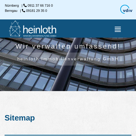
Nürnberg
|
0911 37 66 716 0
Berngau
|
09181 29 35 0
Wir verwalten umfassend!
heinloth Immobilienverwaltung GmbH
Sitemap