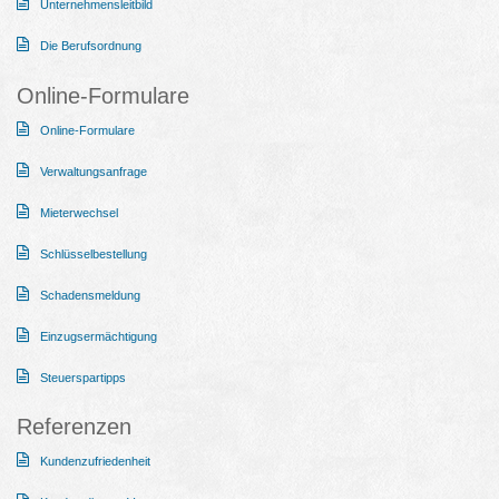
Unternehmensleitbild
Die Berufsordnung
Online-Formulare
Online-Formulare
Verwaltungsanfrage
Mieterwechsel
Schlüsselbestellung
Schadensmeldung
Einzugsermächtigung
Steuerspartipps
Referenzen
Kundenzufriedenheit