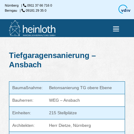
Nürnberg
|
0911 37 66 716 0
Berngau
|
09181 29 35 0
Tiefgaragensanierung –
Ansbach
Baumaßnahme:
Betonsanierung TG obere Ebene
Bauherren:
WEG – Ansbach
Einheiten:
215 Stellplätze
Architekten:
Herr Dietze, Nürnberg