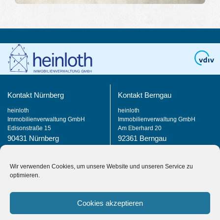
Kontakt Nürnberg
Kontakt Berngau
heinloth
heinloth
Immobilienverwaltung GmbH
Immobilienverwaltung GmbH
Edisonstraße 15
Am Eberhard 20
90431 Nürnberg
92361 Berngau
0911 37 66 716 0
09181 29 35 0
Wir verwenden Cookies, um unsere Website und unseren Service zu
Rechtliches
optimieren.
Datenschutzerklärung
Impressum
Cookies akzeptieren
Sitemap
Kontaktformular